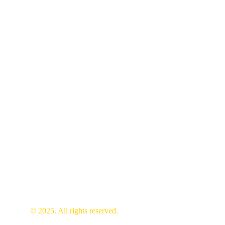
+34 653 14 59 70
info@activeworks.es
Activeworks.ES
activeworks.es
Valencia, España.
© 2025. All rights reserved.